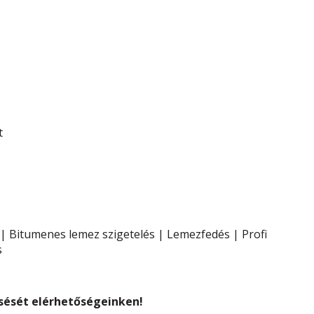
t
|
Bitumenes lemez szigetelés
|
Lemezfedés
|
Profi
s
ését elérhetőségeinken!