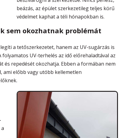
beázás, az épület szerkezetileg teljes körű
védelmet kaphat a téli hónapokban is.
rak sem okozhatnak problémát
egíti a tetőszerkezetet, hanem az UV-sugárzás is
A folyamatos UV-terhelés az idő előrehaladtával az
át és repedését okozhatja. Ebben a formában nem
el, ami előbb vagy utóbb kellemetlen
élőknek.
-
 a