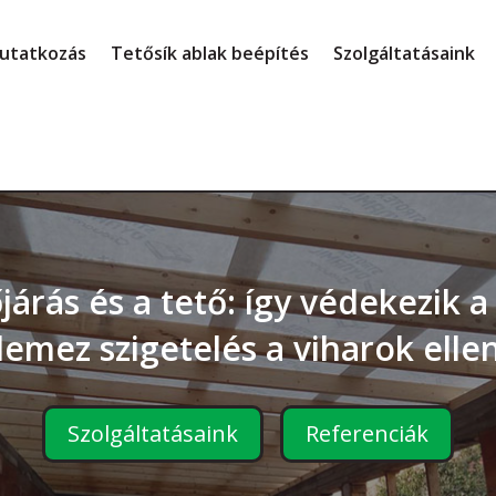
utatkozás
Tetősík ablak beépítés
Szolgáltatásaink
járás és a tető: így védekezik 
lemez szigetelés a viharok elle
Szolgáltatásaink
Referenciák