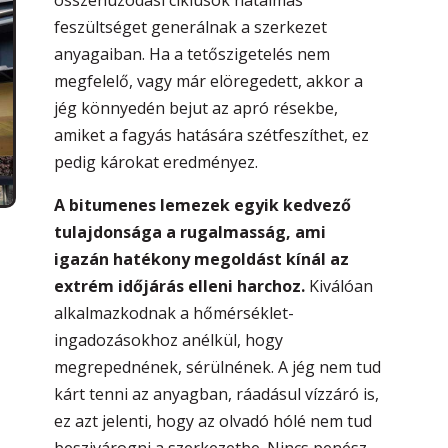
feszültséget generálnak a szerkezet
anyagaiban. Ha a tetőszigetelés nem
megfelelő, vagy már elöregedett, akkor a
jég könnyedén bejut az apró résekbe,
amiket a fagyás hatására szétfeszíthet, ez
pedig károkat eredményez.
A bitumenes lemezek egyik kedvező
tulajdonsága a rugalmasság, ami
igazán hatékony megoldást kínál az
extrém időjárás elleni harchoz.
Kiválóan
alkalmazkodnak a hőmérséklet-
ingadozásokhoz anélkül, hogy
megrepednének, sérülnének. A jég nem tud
kárt tenni az anyagban, ráadásul vízzáró is,
ez azt jelenti, hogy az olvadó hólé nem tud
beszivárogni a szerkezetbe. Nincs penész,