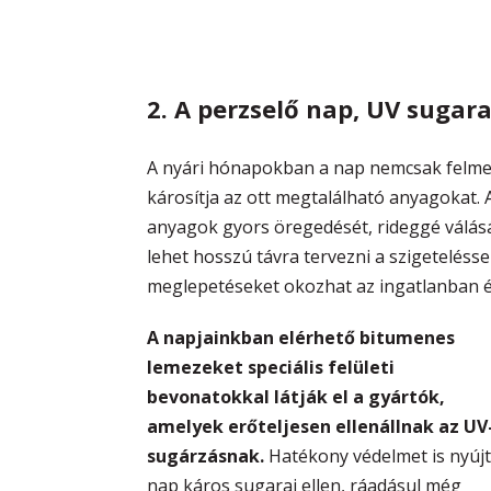
2. A perzselő nap, UV suga
A nyári hónapokban a nap nemcsak felmel
károsítja az ott megtalálható anyagokat. 
anyagok gyors öregedését, rideggé válás
lehet hosszú távra tervezni a szigeteléss
meglepetéseket okozhat az ingatlanban 
A napjainkban elérhető bitumenes
lemezeket speciális felületi
bevonatokkal látják el a gyártók,
amelyek erőteljesen ellenállnak az UV
sugárzásnak.
Hatékony védelmet is nyújt
nap káros sugarai ellen, ráadásul még