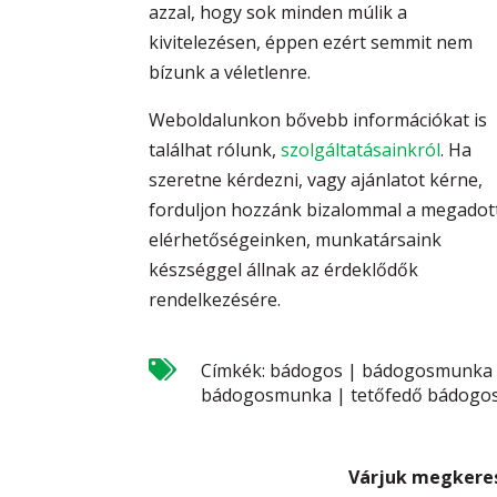
azzal, hogy sok minden múlik a
kivitelezésen, éppen ezért semmit nem
bízunk a véletlenre.
Weboldalunkon bővebb információkat is
találhat rólunk,
szolgáltatásainkról
. Ha
szeretne kérdezni, vagy ajánlatot kérne,
forduljon hozzánk bizalommal a megadot
elérhetőségeinken, munkatársaink
készséggel állnak az érdeklődők
rendelkezésére.

Címkék:
bádogos
|
bádogosmunka
bádogosmunka
|
tetőfedő bádogo
Várjuk megkeres