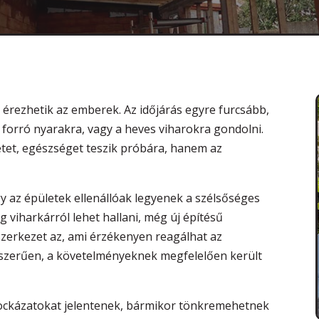
 érezhetik az emberek. Az időjárás egyre furcsább,
 forró nyarakra, vagy a heves viharokra gondolni.
et, egészséget teszik próbára, hanem az
y az épületek ellenállóak legyenek a szélsőséges
viharkárról lehet hallani, még új építésű
szerkezet az, ami érzékenyen reagálhat az
kszerűen, a követelményeknek megfelelően került
kockázatokat jelentenek, bármikor tönkremehetnek