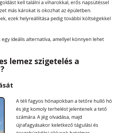
ldást kell találni a viharokkal, erős napsütéssel
et más károkat is okozhat az épületben.
k, ezek helyreállítása pedig további költségekkel
s
egy ideális alternatíva, amellyel könnyen lehet
.
s lemez szigetelés a
n?
ását
A téli fagyos hónapokban a tetőre hulló hó
és jég komoly terhelést jelentenek a tető
számára. A jég olvadása, majd
újrafagyásakor keletkező tágulási és
összehúzódási ciklusok hatalmas