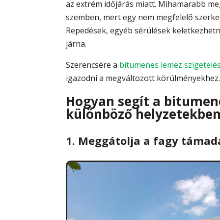
az extrém időjárás miatt. Mihamarabb mego
szemben, mert egy nem megfelelő szerkez
Repedések, egyéb sérülések keletkezhetne
járna.
Szerencsére a
bitumenes lemez szigetelé
igazodni a megváltozott körülményekhez
Hogyan segít a bitumene
különböző helyzetekbe
1. Meggátolja a fagy támad