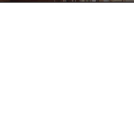
A lemezfedés kiválasztásakor könnyű