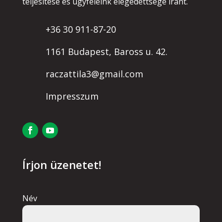
teljesítése és ügyfeleink elégedettsége iránt.
+36 30 911-87-20
1161 Budapest, Baross u. 42.
raczattila3@gmail.com
Impresszum
Írjon üzenetet!
Név